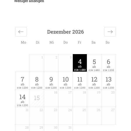
Weniger anzeigen
Dezember 2026
Mo
Di
Mi
Do
Fr
Sa
So
1
2
3
4
5
6
ab
ab
ab
1.480
1.480
1.200
EUR
EUR
EUR
7
8
9
10
11
12
13
ab
ab
ab
ab
ab
ab
ab
1.200
1.200
1.200
1.200
1.200
1.200
1.200
EUR
EUR
EUR
EUR
EUR
EUR
EUR
16
17
18
19
20
14
15
ab
1.200
EUR
21
22
23
24
25
26
27
28
29
30
31