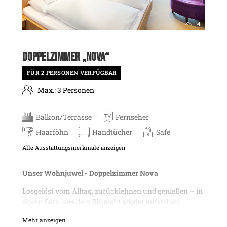
4
DOPPELZIMMER „NOVA“
FÜR 2 PERSONEN VERFÜGBAR
Max.: 3 Personen
Balkon/Terrasse
Fernseher
Haarföhn
Handtücher
Safe
Alle Ausstattungsmerkmale anzeigen
Unser Wohnjuwel - Doppelzimmer Nova
Losgelöst vom Alltag, zurücklehnen und genießen – in
einem Sofa, aus dem Sie nicht wieder aufstehen
möchten. Die 30m² großen Doppelzimmer in
Mehr anzeigen
puristischem Design mit einladender Sitzecke. Die