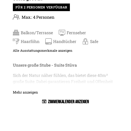
FÜR 2 PERSONEN VERFÜGBAR
Max.: 4 Personen
Balkon/Terrasse
Fernseher
Haarföhn
Handtücher
Safe
Alle Ausstattungsmerkmale anzeigen
Unsere große Stube - Suite Stüva
Sich der Natur näher fühlen, das bietet diese 40m²
große Suite. Dabei garantieren Freiheit und Offenheit
Erholungswert. Die gemütliche Suite in edlem
Mehr anzeigen
Landhausschick, lädt zum Reinkuscheln und fern des
Alltags ruhen ein. Genießen Sie den großzügigen
Zimmerkalender anzeigen
Weitblickbalkon mit Blick auf die Ballunspitze und
teilweise noch die Gaisspitze, bei viel oder lieber
weniger Abendsonne.