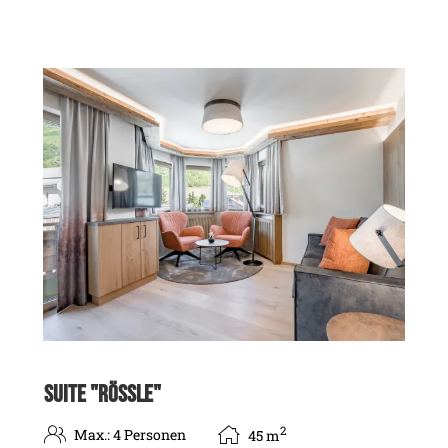
SUITE "RÖSSLE"
2
Max.: 4 Personen
45
m