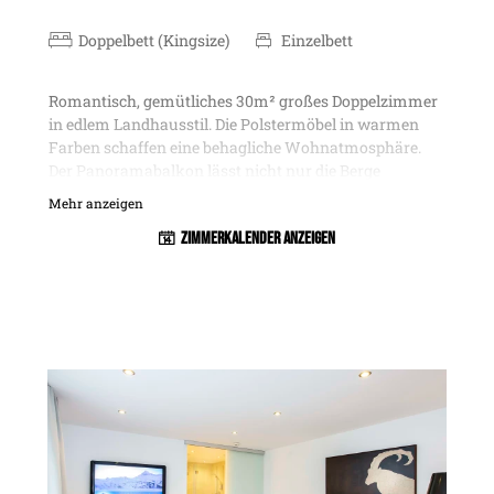
Doppelbett (Kingsize)
Einzelbett
Romantisch, gemütliches 30m² großes Doppelzimmer
in edlem Landhausstil. Die Polstermöbel in warmen
Farben schaffen eine behagliche Wohnatmosphäre.
Der Panoramabalkon lässt nicht nur die Berge
Gaisspitze und Grieskopf zum Greifen nah erahnen,
Mehr anzeigen
sondern auch das Treiben im Dorf beobachten.
Zimmerkalender anzeigen