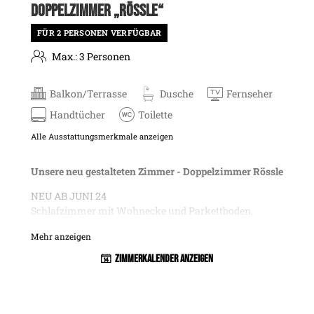
DOPPELZIMMER „RÖSSLE“
FÜR 2 PERSONEN VERFÜGBAR
Max.: 3 Personen
Balkon/Terrasse
Dusche
Fernseher
Handtücher
Toilette
Alle Ausstattungsmerkmale anzeigen
Unsere neu gestalteten Zimmer - Doppelzimmer Rössle
NEU AB JUNI 24
Schlafzimmer mit Wohnecke und Parkettboden,
Badezimmer mit Dusche
Mehr anzeigen
separates WC, Föhn, Badetasche mit Bademantel und
Badeschlapfen
Zimmerkalender anzeigen
Telefon, TV, WLAN, Radio, Zimmersafe, Balkon mit
Blick Richtung Nörden
Der herrliche Balkon lässt wahlweise die