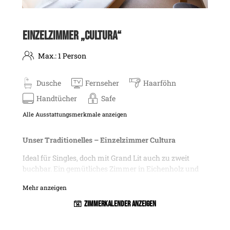
EINZELZIMMER „CULTURA“
Max.: 1 Person
Dusche
Fernseher
Haarföhn
Handtücher
Safe
Alle Ausstattungsmerkmale anzeigen
Unser Traditionelles – Einzelzimmer Cultura
Ideal für Singles, doch mit Grand Lit auch zu zweit
buchbar. Ein gemütliches Zimmer in Eichenholz und
im Tiroler Stil. Natürliche Materialien und
Mehr anzeigen
harmonische Farben sorgen für einen angenehmen
Wohlfühlcharakter auf 20m². Teils herrlicher
Zimmerkalender anzeigen
Westbalkon mit Ausblick auf die Ballunspitze der
majestetischen Galtürer Bergwelt.