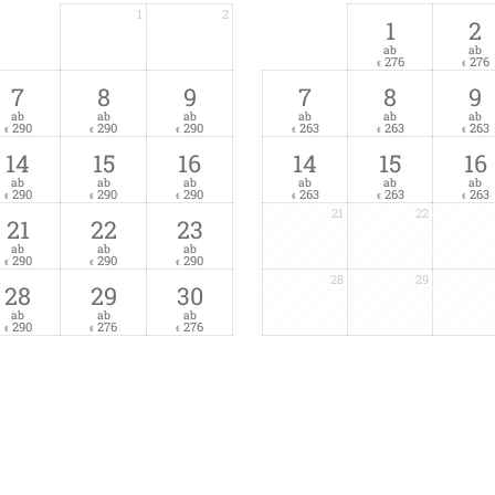
1
2
1
2
ab
ab
276
276
€
€
7
8
9
7
8
9
ab
ab
ab
ab
ab
ab
290
290
290
263
263
263
€
€
€
€
€
€
14
15
16
14
15
16
ab
ab
ab
ab
ab
ab
290
290
290
263
263
263
€
€
€
€
€
€
21
22
21
22
23
ab
ab
ab
290
290
290
€
€
€
28
29
28
29
30
ab
ab
ab
290
276
276
€
€
€