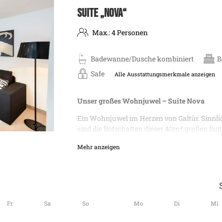
SUITE „NOVA“
Max.: 4 Personen
Badewanne/Dusche kombiniert
B
Safe
Alle Ausstattungsmerkmale anzeigen
Unser großes Wohnjuwel – Suite Nova
Ein Wohnjuwel im Herzen von Galtür. Sinnlic
sind die Botschaften dieser 40m² großen Sui
atemberaubende Aussicht in die majestetisch
Mehr anzeigen
Ballunspitze zum Greifen nah erscheinen. Le
Seele baumeln.
Fr
Sa
So
Mo
Di
Mi