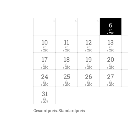
3
4
5
6
ab
290
€
10
11
12
13
ab
ab
ab
ab
290
290
290
290
€
€
€
€
17
18
19
20
ab
ab
ab
ab
290
290
290
290
€
€
€
€
24
25
26
27
ab
ab
ab
ab
290
290
290
290
€
€
€
€
31
ab
276
€
Gesamtpreis
. Standardpreis