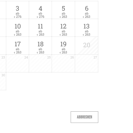
3
4
5
6
ab
ab
ab
ab
276
276
263
263
€
€
€
€
10
11
12
13
ab
ab
ab
ab
263
263
263
263
€
€
€
€
17
18
19
20
ab
ab
ab
263
263
263
€
€
€
23
24
25
26
27
30
Abbrechen