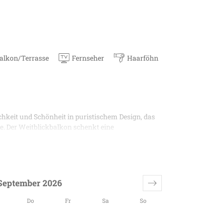
alkon/Terrasse
Fernseher
Haarföhn
hkeit und Schönheit in puristischem Design, das
te. Der Weitblickbalkon schenkt eine
e Bergwelt und lassen die Gorfenspitze und die
hnen Sie sich zurück und lassen Sie einfach mal die
September 2026
Do
Fr
Sa
So