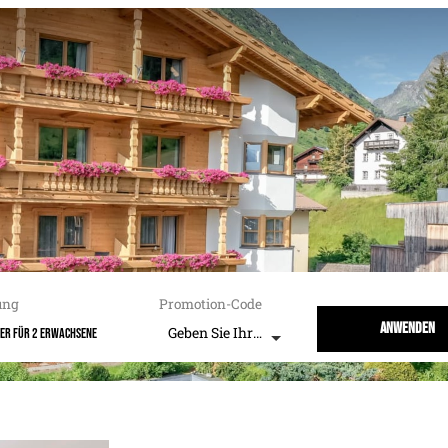
ung
Promotion-Code
Anwenden
Geben Sie Ihren Code ein
mer
für
2 Erwachsene
"